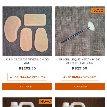
NOVO
KIT MOLDE DE PIRES LONGO
PINCEL LEQUE KERAMIK 647
AME
PELO DE CABRA12
R$202,50
R$29,00
3
x de
R$67,50
sem juros
3
x de
R$9,67
sem juros
NOVO