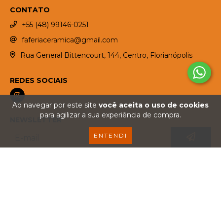
CONTATO
+55 (48) 99146-0251
faferiaceramica@gmail.com
Rua General Bittencourt, 144, Centro, Florianópolis
REDES SOCIAIS
Ao navegar por este site
você aceita o uso de cookies
para agilizar a sua experiência de compra.
NEWSLETTER
ENTENDI
SEGURANÇA E CERTIFICAÇÕES
COPYRIGHT FAFERIA CERÂMICA - 33251862000146 - 2026. TODOS OS DIREITOS
RESERVADOS.