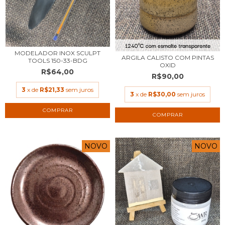
MODELADOR INOX SCULPT
ARGILA CALISTO COM PINTAS
TOOLS 150-33-BDG
OXID
R$64,00
R$90,00
3
x de
R$21,33
sem juros
3
x de
R$30,00
sem juros
COMPRAR
NOVO
NOVO