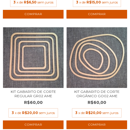
3
x de
R$6,50
sem juros
3
x de
R$15,00
sem juros
KIT GABARITO DE CORTE
KIT GABARITO DE CORTE
REGULAR GR02 AME
ORGÂNICO GO02 AME
R$60,00
R$60,00
3
x de
R$20,00
sem juros
3
x de
R$20,00
sem juros