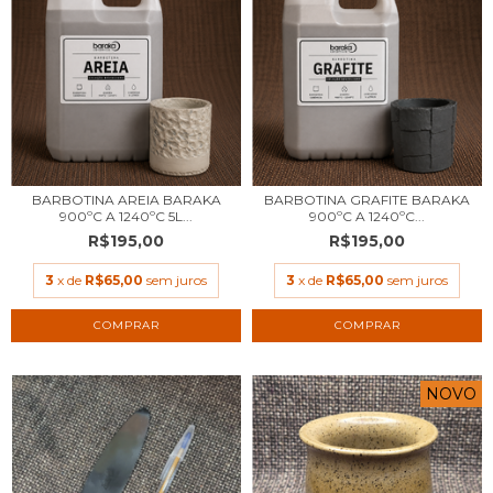
BARBOTINA AREIA BARAKA
BARBOTINA GRAFITE BARAKA
900ºC A 1240ºC 5L...
900ºC A 1240ºC...
R$195,00
R$195,00
3
x de
R$65,00
sem juros
3
x de
R$65,00
sem juros
NOVO