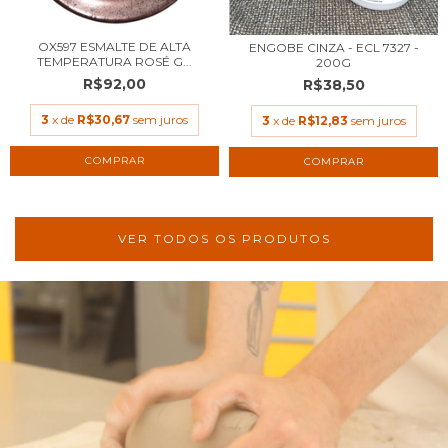
OX597 ESMALTE DE ALTA
ENGOBE CINZA - ECL 7327 -
TEMPERATURA ROSÉ G...
200G
R$92,00
R$38,50
3
x de
R$30,67
sem juros
3
x de
R$12,83
sem juros
VER TODOS OS PRODUTOS