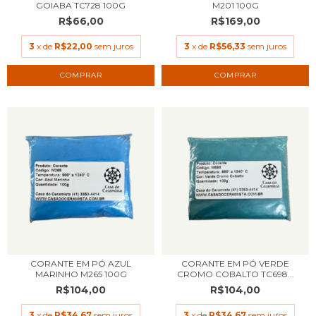
GOIABA TC728 100G
M201 100G
R$66,00
R$169,00
3
x de
R$22,00
sem juros
3
x de
R$56,33
sem juros
CORANTE EM PÓ AZUL
CORANTE EM PÓ VERDE
MARINHO M265 100G
CROMO COBALTO TC698...
R$104,00
R$104,00
3
x de
R$34,67
sem juros
3
x de
R$34,67
sem juros