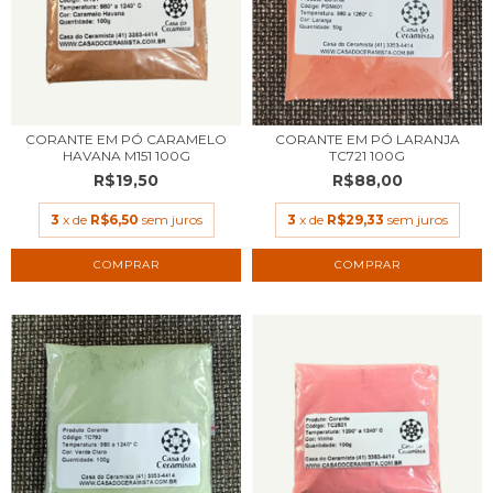
CORANTE EM PÓ CARAMELO
CORANTE EM PÓ LARANJA
HAVANA M151 100G
TC721 100G
R$19,50
R$88,00
3
x de
R$6,50
sem juros
3
x de
R$29,33
sem juros