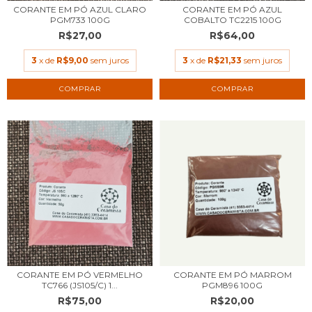
CORANTE EM PÓ AZUL CLARO
CORANTE EM PÓ AZUL
PGM733 100G
COBALTO TC2215 100G
R$27,00
R$64,00
3
x de
R$9,00
sem juros
3
x de
R$21,33
sem juros
CORANTE EM PÓ VERMELHO
CORANTE EM PÓ MARROM
TC766 (JS105/C) 1...
PGM896 100G
R$75,00
R$20,00