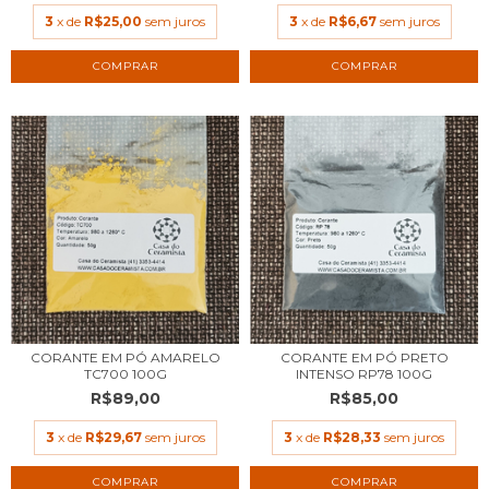
3
x de
R$25,00
sem juros
3
x de
R$6,67
sem juros
CORANTE EM PÓ AMARELO
CORANTE EM PÓ PRETO
TC700 100G
INTENSO RP78 100G
R$89,00
R$85,00
3
x de
R$29,67
sem juros
3
x de
R$28,33
sem juros