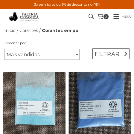
3x sem juros ou 5% de desconto no PIX!
MENU
0
Início
/
Corantes
/
Corantes em pó
Ordenar por
FILTRAR