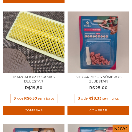
MARCADOR ESCAMAS
KIT CARIMBOS NÚMEROS
BLUESTAR
BLUESTAR
R$19,50
R$25,00
3
x de
R$6,50
sem juros
3
x de
R$8,33
sem juros
NOVO