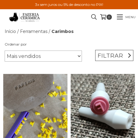
3x sem juros ou 5% de desconto no PIX!
MENU
0
Início
/
Ferramentas
/
Carimbos
Ordenar por
FILTRAR