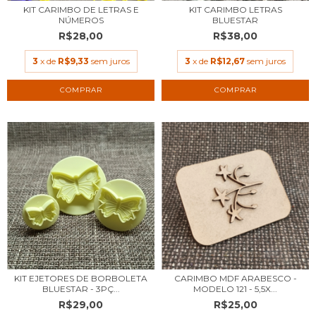
KIT CARIMBO DE LETRAS E
KIT CARIMBO LETRAS
NÚMEROS
BLUESTAR
R$28,00
R$38,00
3
x de
R$9,33
sem juros
3
x de
R$12,67
sem juros
KIT EJETORES DE BORBOLETA
CARIMBO MDF ARABESCO -
BLUESTAR - 3PÇ...
MODELO 121 - 5,5X...
R$29,00
R$25,00