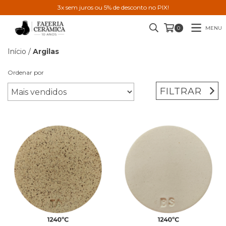
3x sem juros ou 5% de desconto no PIX!
MENU
0
Início
/
Argilas
Ordenar por
FILTRAR