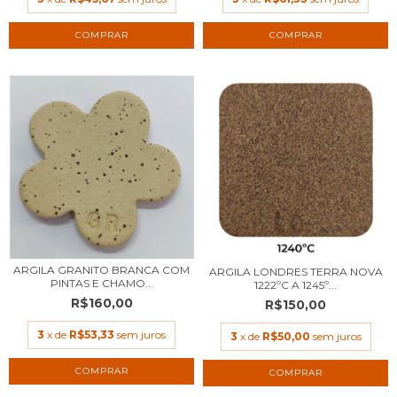
COMPRAR
ARGILA GRANITO BRANCA COM
ARGILA LONDRES TERRA NOVA
PINTAS E CHAMO...
1222ºC A 1245º...
R$160,00
R$150,00
3
x de
R$53,33
sem juros
3
x de
R$50,00
sem juros
COMPRAR
COMPRAR