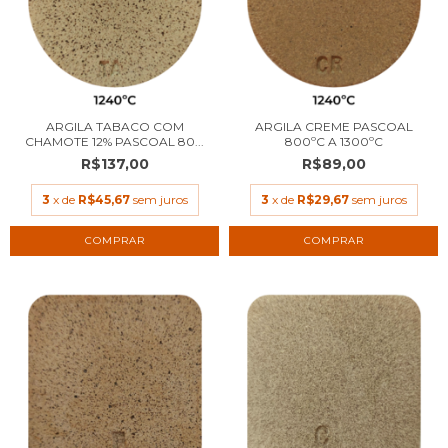
ARGILA TABACO COM
ARGILA CREME PASCOAL
CHAMOTE 12% PASCOAL 80...
800ºC A 1300ºC
R$137,00
R$89,00
3
x de
R$45,67
sem juros
3
x de
R$29,67
sem juros
COMPRAR