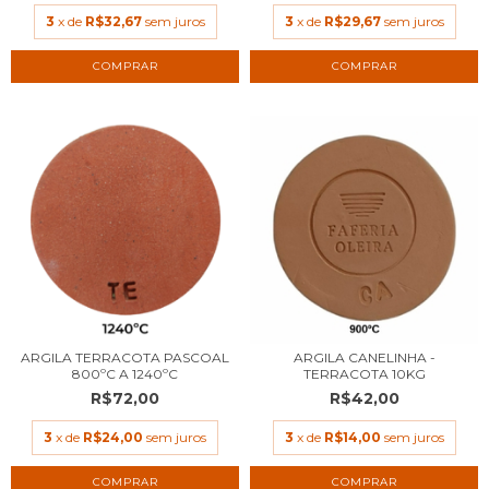
3
x de
R$32,67
sem juros
3
x de
R$29,67
sem juros
COMPRAR
COMPRAR
ARGILA TERRACOTA PASCOAL
ARGILA CANELINHA -
800ºC A 1240ºC
TERRACOTA 10KG
R$72,00
R$42,00
3
x de
R$24,00
sem juros
3
x de
R$14,00
sem juros
COMPRAR