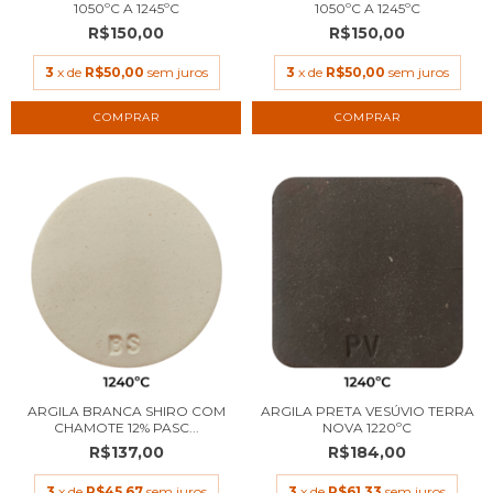
1050ºC A 1245ºC
1050ºC A 1245ºC
R$150,00
R$150,00
3
x de
R$50,00
sem juros
3
x de
R$50,00
sem juros
COMPRAR
COMPRAR
ARGILA BRANCA SHIRO COM
ARGILA PRETA VESÚVIO TERRA
CHAMOTE 12% PASC...
NOVA 1220ºC
R$137,00
R$184,00
3
x de
R$45,67
sem juros
3
x de
R$61,33
sem juros