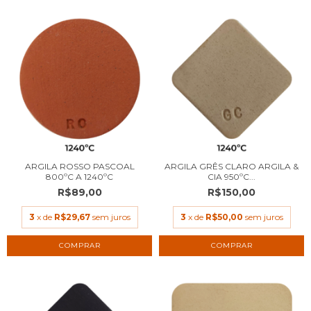
ARGILA ROSSO PASCOAL
ARGILA GRÊS CLARO ARGILA &
800ºC A 1240ºC
CIA 950ºC...
R$89,00
R$150,00
3
x de
R$29,67
sem juros
3
x de
R$50,00
sem juros
COMPRAR
COMPRAR