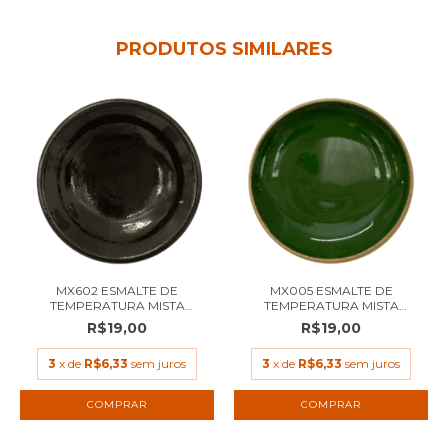
PRODUTOS SIMILARES
MX602 ESMALTE DE
MX005 ESMALTE DE
TEMPERATURA MISTA
TEMPERATURA MISTA
PRETO...
VERDE...
R$19,00
R$19,00
3
x de
R$6,33
sem juros
3
x de
R$6,33
sem juros
COMPRAR
COMPRAR