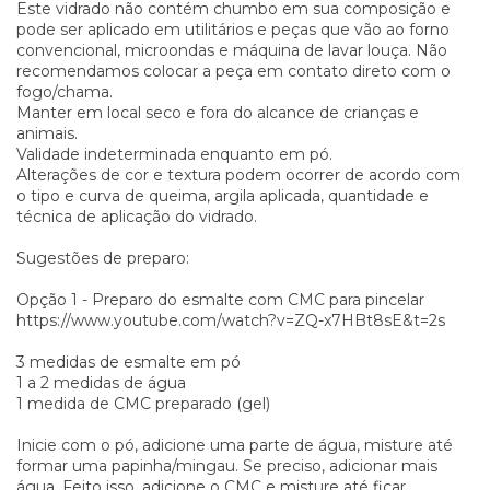
Este vidrado não contém chumbo em sua composição e
pode ser aplicado em utilitários e peças que vão ao forno
convencional, microondas e máquina de lavar louça. Não
recomendamos colocar a peça em contato direto com o
fogo/chama.
Manter em local seco e fora do alcance de crianças e
animais.
Validade indeterminada enquanto em pó.
Alterações de cor e textura podem ocorrer de acordo com
o tipo e curva de queima, argila aplicada, quantidade e
técnica de aplicação do vidrado.
Sugestões de preparo:
Opção 1 - Preparo do esmalte com CMC para pincelar
https://www.youtube.com/watch?v=ZQ-x7HBt8sE&t=2s
3 medidas de esmalte em pó
1 a 2 medidas de água
1 medida de CMC preparado (gel)
Inicie com o pó, adicione uma parte de água, misture até
formar uma papinha/mingau. Se preciso, adicionar mais
água. Feito isso, adicione o CMC e misture até ficar