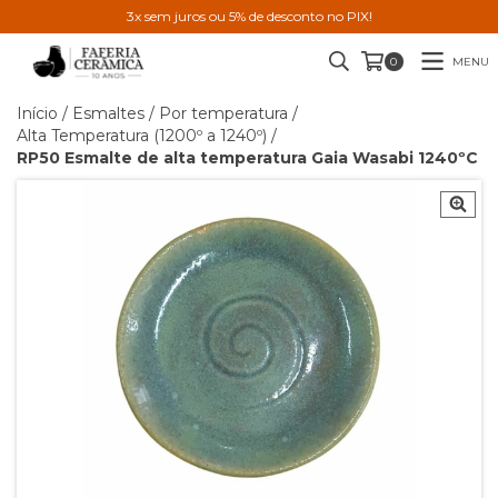
3x sem juros ou 5% de desconto no PIX!
MENU
0
Início
/
Esmaltes
/
Por temperatura
/
Alta Temperatura (1200º a 1240º)
/
RP50 Esmalte de alta temperatura Gaia Wasabi 1240ºC