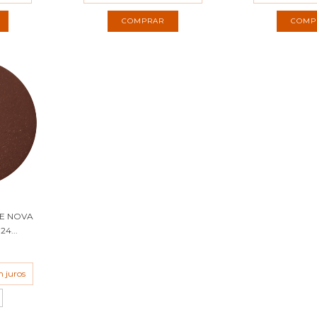
COMPRAR
COMP
E NOVA
24...
0
 juros