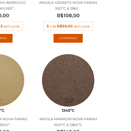
LHO BARROCO
ARIGILA GRANITO NOVA FARIAS
S 950º...
950ºC A 1280...
0,00
R$108,00
33
sem juros
3
x de
R$36,00
sem juros
RAR
COMPRAR
A NOVA FARIAS
ARGILA MARROM NOVA FARIAS
300º...
900ºC A 1280ºC