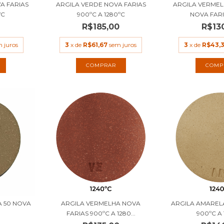
A FARIAS
ARGILA VERDE NOVA FARIAS
ARGILA VERME
ºC
900ºC A 1280ºC
NOVA FARIA
0
R$185,00
R$13
 juros
3
x de
R$61,67
sem juros
3
x de
R$43,
COMPRAR
COMP
A 50 NOVA
ARGILA VERMELHA NOVA
ARGILA AMAREL
FARIAS 900ºC A 1280...
900ºC A 1