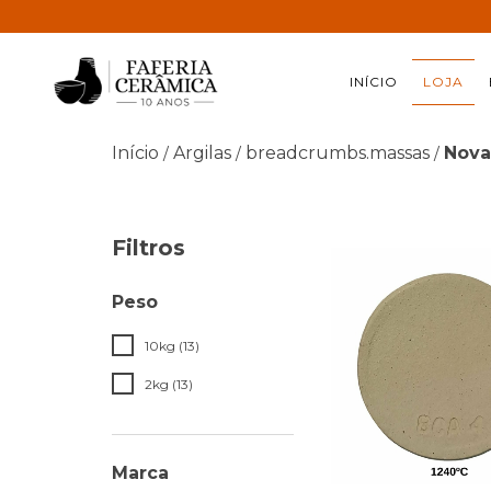
INÍCIO
LOJA
Início
Argilas
breadcrumbs.massas
Nova
/
/
/
Filtros
Peso
10kg (13)
2kg (13)
Marca