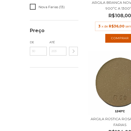
ARGILA BRANCA NOV
Nova Farias (13)
900ºC A 1300
R$108,0
3
x de
R$36,00
sem
Preço
COMPRAR
DE
ATÉ
ARGILA RÚSTICA ROS
FARIAS