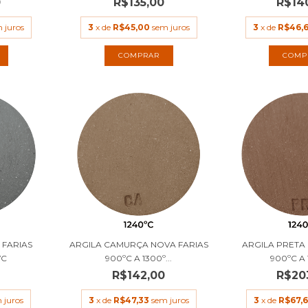
0
R$135,00
R$14
 juros
3
x de
R$45,00
sem juros
3
x de
R$46,
COMPRAR
COMP
 FARIAS
ARGILA CAMURÇA NOVA FARIAS
ARGILA PRETA
ºC
900ºC A 1300º...
900ºC A
R$142,00
R$20
 juros
3
x de
R$47,33
sem juros
3
x de
R$67,