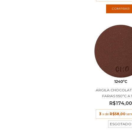
COMPRAR
ARGILA CHOCOLAT
FARIAS 950ºC A 1
R$174,0
3
x de
R$58,00
sem
ESGOTADO