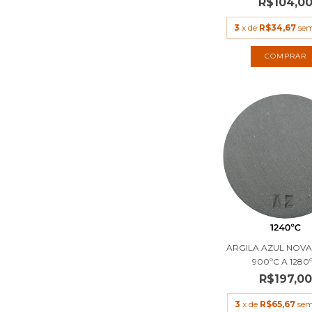
R$104,0
3
x de
R$34,67
sem
COMPRAR
ARGILA AZUL NOVA
900ºC A 1280
R$197,00
3
x de
R$65,67
sem