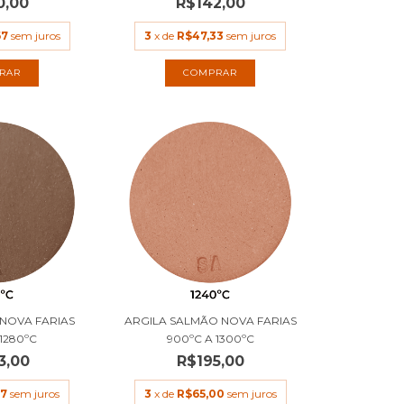
0,00
R$142,00
67
sem juros
3
x de
R$47,33
sem juros
RAR
COMPRAR
 NOVA FARIAS
ARGILA SALMÃO NOVA FARIAS
 1280ºC
900ºC A 1300ºC
3,00
R$195,00
67
sem juros
3
x de
R$65,00
sem juros