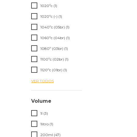
1020ºc (1)
1020ºc (-) (1)
1040ºc (05br) (1)
1060ºc (04br) (1)
1080º (03br) (1)
1100ºc (02br) (1)
1120ºc (01br) (1)
VER TODOS
Volume
1l (3)
1litro (1)
200ml (47)