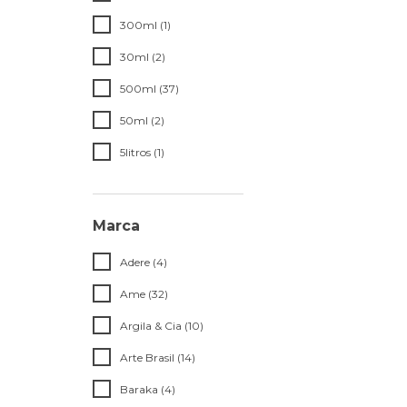
300ml (1)
30ml (2)
500ml (37)
50ml (2)
5litros (1)
Marca
Adere (4)
Ame (32)
Argila & Cia (10)
Arte Brasil (14)
Baraka (4)