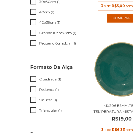
30x30cm (1)
3
x de
R$5,00
sem
40cm (1)
40x39cm (1)
Grande 10cmx2cm (1)
Pequeno 6cmx1cm (1)
Formato Da Alça
Quadrada (1)
Redonda (1)
Sinuosa (1)
MX206 ESMALTE
Triangular (1)
TEMPERATURA MISTA 
R$19,00
3
x de
R$6,33
sem