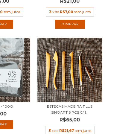
6,00
R$21,00
00
sem juros
3
x de
R$7,00
sem juros
RAR
COMPRAR
 - 100G
ESTECAS MADEIRA PLUS
SINOART 6 PÇS C/ 1...
,00
R$65,00
3
x de
R$21,67
sem juros