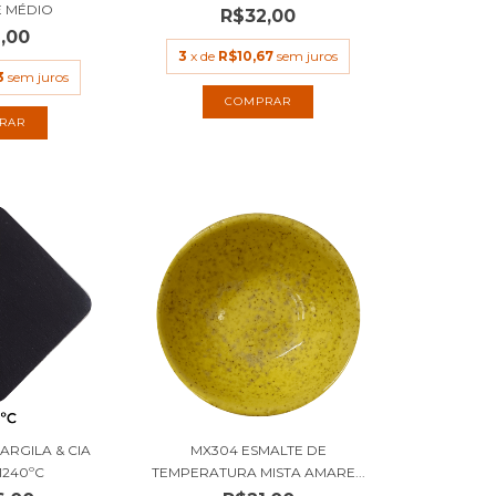
 MÉDIO
R$32,00
,00
3
x de
R$10,67
sem juros
3
sem juros
RAR
ARGILA & CIA
MX304 ESMALTE DE
1240ºC
TEMPERATURA MISTA AMARE...