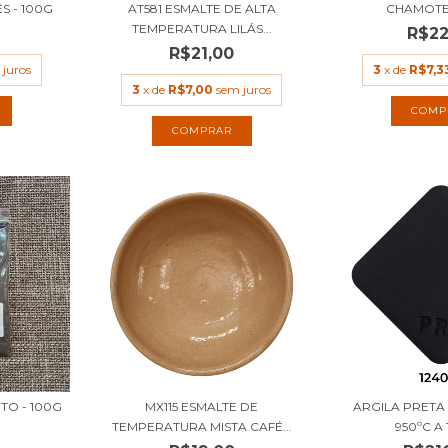
 - 100G
AT581 ESMALTE DE ALTA
CHAMOTE
TEMPERATURA LILÁS...
R$22
R$21,00
 juros
3
x de
R$7,3
3
x de
R$7,00
sem juros
COMP
COMPRAR
TO - 100G
MX115 ESMALTE DE
ARGILA PRETA 
TEMPERATURA MISTA CAFÉ...
950ºC A 