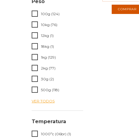
Peso
COMPRAR
100g (124)
10kg (76)
12kg (1)
18kg (1)
1kg (129)
2kg (77)
30g (2)
500g (118)
VER TODOS
Temperatura
1000ºc (06br) (1)