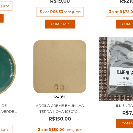
R$19,00
R$21
 juros
3
x de
R$6,33
sem juros
3
x de
R$72,
COMPRAR
COMP
 DE
ARGILA CREME BAUNILHA
ILMENITA
VERDE...
TERRA NOVA 1030ºC...
R$7
R$150,00
 juros
3
x de
R$50,00
sem juros