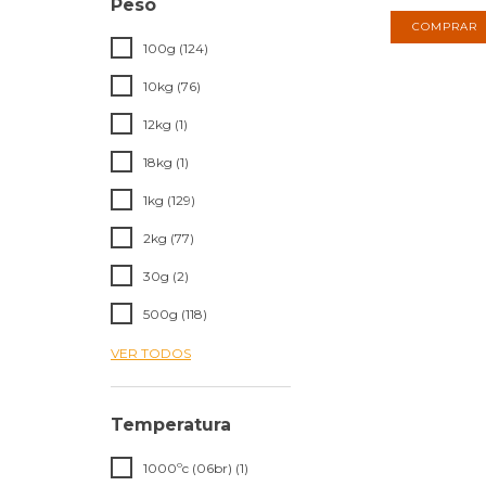
Peso
100g (124)
10kg (76)
12kg (1)
18kg (1)
1kg (129)
2kg (77)
30g (2)
500g (118)
VER TODOS
Temperatura
1000ºc (06br) (1)