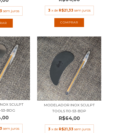
,00
3
x de
R$21,33
sem juros
3
sem juros
NOX SCULPT
MODELADOR INOX SCULPT
0-53-BDG
TOOLS 110-53-BDP
,00
R$64,00
3
sem juros
3
x de
R$21,33
sem juros