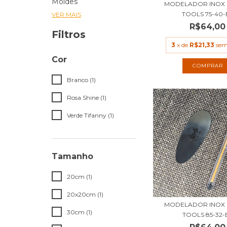
Moldes
MODELADOR INOX 
TOOLS 75-40-
VER MAIS
R$64,00
Filtros
3
x de
R$21,33
sem
Cor
Branco (1)
Rosa Shine (1)
Verde Tifanny (1)
Tamanho
20cm (1)
20x20cm (1)
MODELADOR INOX 
30cm (1)
TOOLS 85-32-