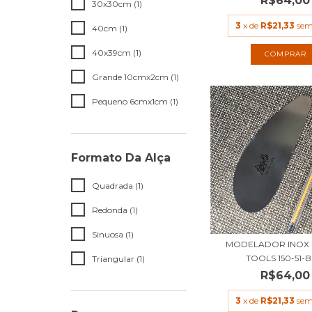
R$64,00
30x30cm (1)
3
x de
R$21,33
sem
40cm (1)
40x39cm (1)
Grande 10cmx2cm (1)
Pequeno 6cmx1cm (1)
Formato Da Alça
Quadrada (1)
Redonda (1)
Sinuosa (1)
MODELADOR INOX 
TOOLS 150-51-
Triangular (1)
R$64,00
3
x de
R$21,33
sem