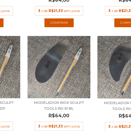
R$64,00
R$64
 juros
3
x de
R$21,33
sem juros
3
x de
R$21,3
SCULPT
MODELADOR INOX SCULPT
MODELADOR I
BDP
TOOLS 150-51-BL
TOOLS 11
R$64,00
R$64
 juros
3
x de
R$21,33
sem juros
3
x de
R$21,3