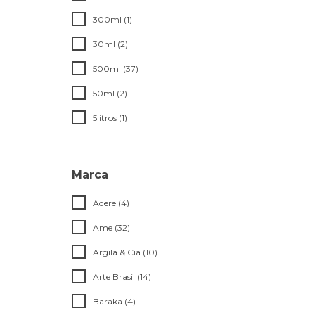
300ml (1)
30ml (2)
500ml (37)
50ml (2)
5litros (1)
Marca
Adere (4)
Ame (32)
Argila & Cia (10)
Arte Brasil (14)
Baraka (4)