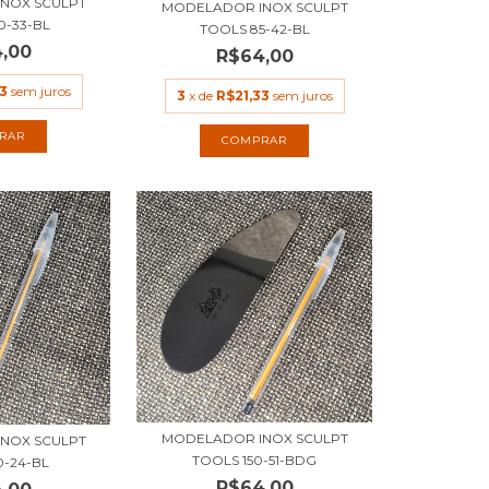
NOX SCULPT
MODELADOR INOX SCULPT
0-33-BL
TOOLS 85-42-BL
,00
R$64,00
3
sem juros
3
x de
R$21,33
sem juros
MODELADOR INOX SCULPT
NOX SCULPT
TOOLS 150-51-BDG
0-24-BL
R$64,00