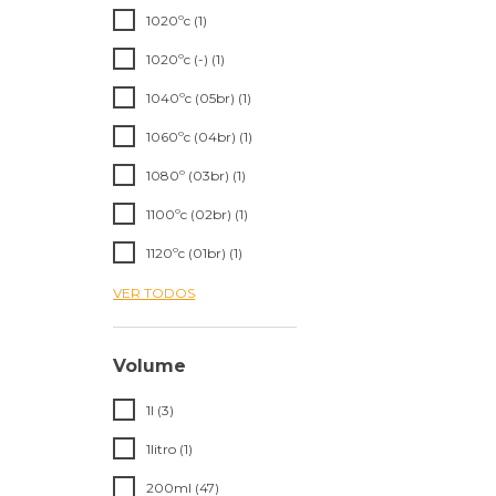
1020ºc (1)
1020ºc (-) (1)
1040ºc (05br) (1)
1060ºc (04br) (1)
1080º (03br) (1)
1100ºc (02br) (1)
1120ºc (01br) (1)
VER TODOS
Volume
1l (3)
1litro (1)
200ml (47)