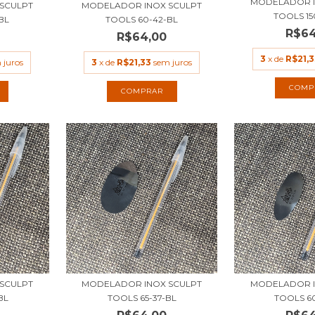
MODELADOR I
SCULPT
MODELADOR INOX SCULPT
TOOLS 15
BL
TOOLS 60-42-BL
R$64
R$64,00
3
x de
R$21,3
 juros
3
x de
R$21,33
sem juros
SCULPT
MODELADOR INOX SCULPT
MODELADOR I
BL
TOOLS 65-37-BL
TOOLS 6