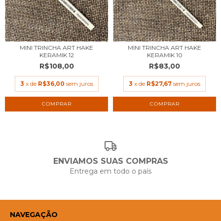
MINI TRINCHA ART HAKE
MINI TRINCHA ART HAKE
KERAMIK 12
KERAMIK 10
R$108,00
R$83,00
3
x de
R$36,00
sem juros
3
x de
R$27,67
sem juros
ENVIAMOS SUAS COMPRAS
Entrega em todo o país
NAVEGAÇÃO