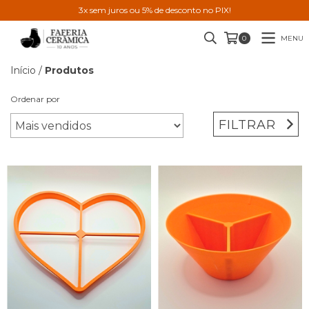
3x sem juros ou 5% de desconto no PIX!
MENU
0
Início
/
Produtos
Ordenar por
FILTRAR