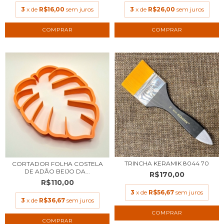
3
x de
R$16,00
sem juros
3
x de
R$26,00
sem juros
TRINCHA KERAMIK 8044 70
CORTADOR FOLHA COSTELA
DE ADÃO BEIJO DA...
R$170,00
R$110,00
3
x de
R$56,67
sem juros
3
x de
R$36,67
sem juros