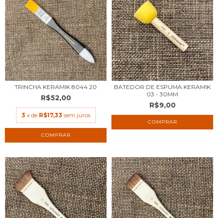
TRINCHA KERAMIK 8044 20
BATEDOR DE ESPUMA KERAMIK
03 - 30MM
R$52,00
R$9,00
3
x de
R$17,33
sem juros