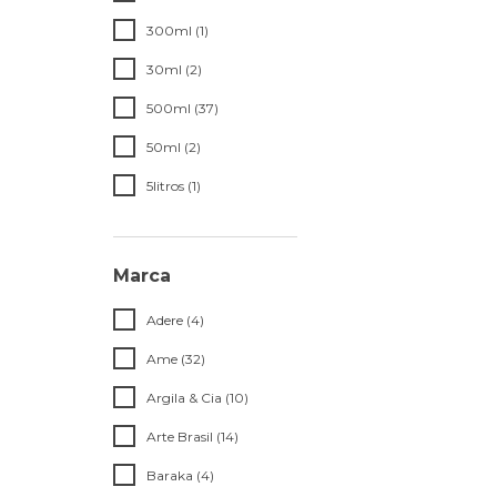
300ml (1)
30ml (2)
500ml (37)
50ml (2)
5litros (1)
Marca
Adere (4)
Ame (32)
Argila & Cia (10)
Arte Brasil (14)
Baraka (4)