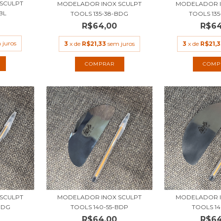
SCULPT
MODELADOR INOX SCULPT
MODELADOR I
BL
TOOLS 135-38-BDG
TOOLS 13
R$64,00
R$64
 juros
3
x de
R$21,33
sem juros
3
x de
R$21,3
SCULPT
MODELADOR INOX SCULPT
MODELADOR I
BDG
TOOLS 140-55-BDP
TOOLS 14
R$64,00
R$64