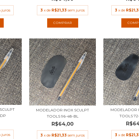
 juros
3
x de
R$21,33
sem juros
3
x de
R$21,3
SCULPT
MODELADOR I
MODELADOR INOX SCULPT
BDP
TOOLS 72
TOOLS 96-48-BL
R$64
R$64,00
 juros
3
x de
R$21,3
3
x de
R$21,33
sem juros