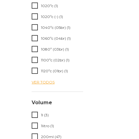
1020ºc (1)
1020ºc (-) (1)
1040ºc (05br) (1)
1060ºc (04br) (1)
1080º (03br) (1)
1100ºc (02br) (1)
1120ºc (01br) (1)
VER TODOS
Volume
1l (3)
1litro (1)
200ml (47)