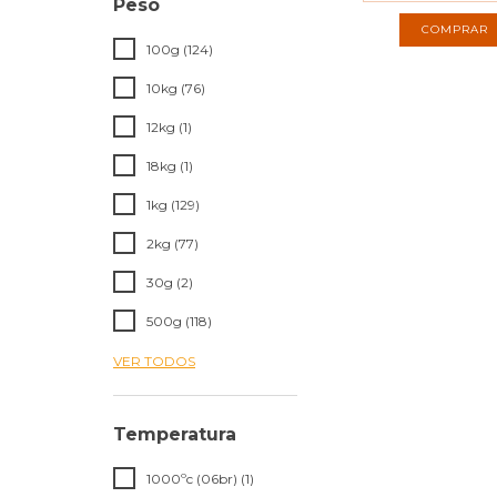
Peso
100g (124)
10kg (76)
12kg (1)
18kg (1)
1kg (129)
2kg (77)
30g (2)
500g (118)
VER TODOS
Temperatura
1000ºc (06br) (1)