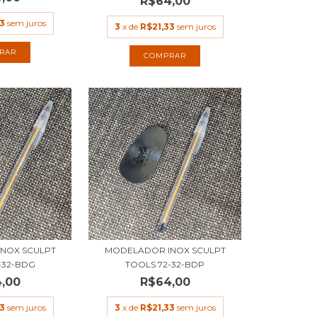
R$64,00
3
sem juros
3
x de
R$21,33
sem juros
NOX SCULPT
MODELADOR INOX SCULPT
-32-BDG
TOOLS 72-32-BDP
,00
R$64,00
3
sem juros
3
x de
R$21,33
sem juros