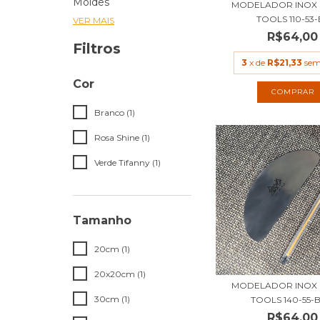
Moldes
MODELADOR INOX 
TOOLS 110-53-
VER MAIS
R$64,00
Filtros
3
x de
R$21,33
sem
Cor
Branco (1)
Rosa Shine (1)
Verde Tifanny (1)
Tamanho
20cm (1)
20x20cm (1)
MODELADOR INOX 
30cm (1)
TOOLS 140-55-
R$64,00