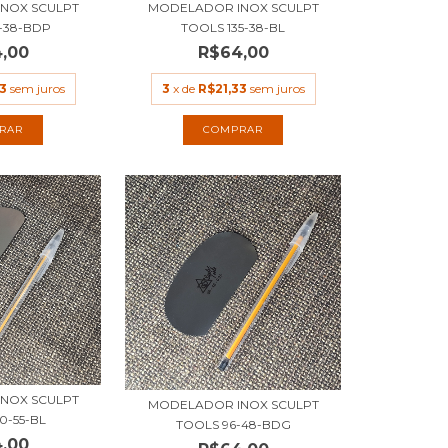
NOX SCULPT
MODELADOR INOX SCULPT
5-38-BDP
TOOLS 135-38-BL
,00
R$64,00
3
sem juros
3
x de
R$21,33
sem juros
NOX SCULPT
MODELADOR INOX SCULPT
0-55-BL
TOOLS 96-48-BDG
,00