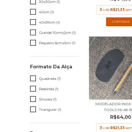
30x30cm (1)
3
x de
R$21,33
sem
40cm (1)
40x39cm (1)
Grande 10cmx2cm (1)
Pequeno 6cmx1cm (1)
Formato Da Alça
Quadrada (1)
Redonda (1)
Sinuosa (1)
MODELADOR INOX 
Triangular (1)
TOOLS 96-48-
R$64,00
3
x de
R$21,33
sem